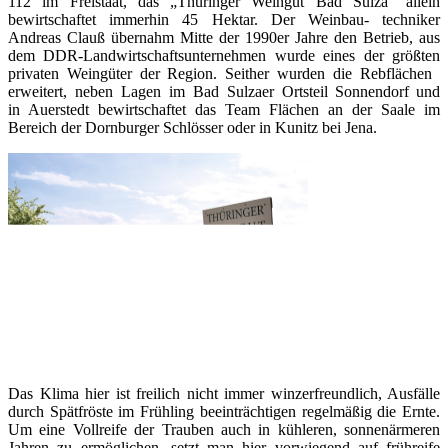
112 im Freistaat, das „Thüringer Weingut Bad Sulza“ allein
bewirtschaftet immerhin 45 Hektar. Der Weinbau- techniker
Andreas Clauß übernahm Mitte der 1990er Jahre den Betrieb, aus
dem DDR-Landwirtschaftsunternehmen wurde eines der größten
privaten Weingüter der Region. Seither wurden die Rebflächen
erweitert, neben Lagen im Bad Sulzaer Ortsteil Sonnendorf und
in Auerstedt bewirtschaftet das Team Flächen an der Saale im
Bereich der Dornburger Schlösser oder in Kunitz bei Jena.
Das Klima hier ist freilich nicht immer winzerfreundlich, Ausfälle
durch Spätfröste im Frühling beeinträchtigen regelmäßig die Ernte.
Um eine Vollreife der Trauben auch in kühleren, sonnenärmeren
Jahren zu ermöglichen, setzt man hier vorwiegend auf frühreife