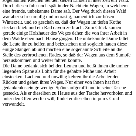
sogenannten Riechen bei den sieben Linden in alter Zeit ein Wald.
Durch diesen fuhr noch spät in der Nacht ein Wagen, in welchem
eine fremde, unbekannte Dame saß. Der Weg durch diesen Wald
war aber sehr sumpfig und morastig, namentlich zur bösen
Winterzeit, und so geschah es, daß der Wagen im tiefen Kothe
stecken blieb und ein Rad davon zerbrach. Zum Glück kamen
gerade einige Holzhauer des Weges daher, die von ihrer Arbeit in
dem Walde eben nach Hause gingen. Die unbekannte Dame bittet
die Leute ihr zu helfen und beizustehen und sogleich hauen diese
einige Stangen ab und machen eine sogenannte Schleife an die
Stelle des zerbrochenen Rades, so daß der Wagen aus dem Sumpfe
herauskommen und weiter fahren konnte.
Die Dame bedankt sich bei den Leuten und heißt ihnen die umher
liegenden Späne als Lohn für die gehabte Mühe und Arbeit
einstecken. Lachend und unwillig kehren ihr die Arbeiter den
Rücken und gehen ihres Weges. Nur einer von ihnen hat fast
gedankenlos einige wenige Späne aufgerafft und in seine Tasche
gesteckt. Als er dieselben zu Hause aus der Tasche hervorholen und
unter den Ofen werfen will, findet er dieselben in pures Gold
verwandelt.